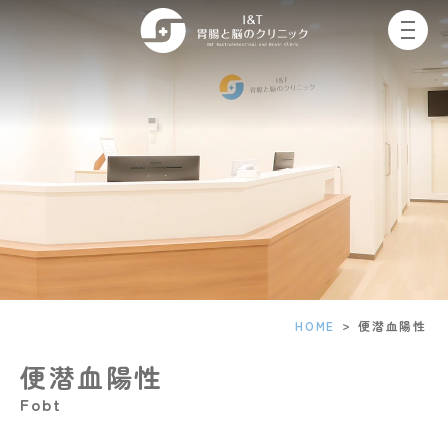
便
潜
血
陽
性
の
診
療
は、
豊
中
市・
豊
中
>
HOME
便潜血陽性
駅
前
便潜血陽性
の
I&T
fobt
胃
腸