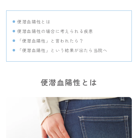
と
脳
の
便潜血陽性とは
ク
リ
便潜血陽性の場合に考えられる疾患
ニ
「便潜血陽性」と言われたら？
ッ
ク
「便潜血陽性」という結果が出たら当院へ
ま
で
便潜血陽性とは