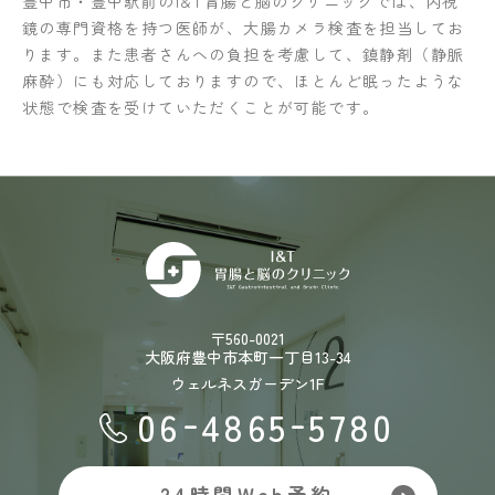
豊中市・豊中駅前のI&T胃腸と脳のクリニックでは、内視
鏡の専門資格を持つ医師が、大腸カメラ検査を担当してお
ります。また患者さんへの負担を考慮して、鎮静剤（静脈
麻酔）にも対応しておりますので、ほとんど眠ったような
状態で検査を受けていただくことが可能です。
〒560-0021
大阪府豊中市本町一丁目13-34
ウェルネスガーデン1F
-
-
06
4865
5780
24時間Web予約