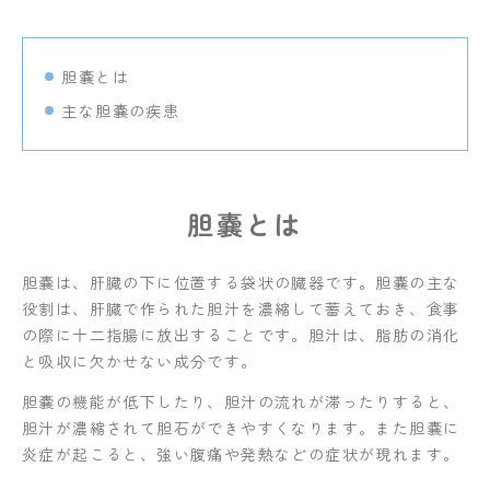
リ
ニ
ッ
胆嚢とは
ク」
主な胆嚢の疾患
胆嚢とは
胆嚢は、肝臓の下に位置する袋状の臓器です。胆嚢の主な
役割は、肝臓で作られた胆汁を濃縮して蓄えておき、食事
の際に十二指腸に放出することです。胆汁は、脂肪の消化
と吸収に欠かせない成分です。
胆嚢の機能が低下したり、胆汁の流れが滞ったりすると、
胆汁が濃縮されて胆石ができやすくなります。また胆嚢に
炎症が起こると、強い腹痛や発熱などの症状が現れます。