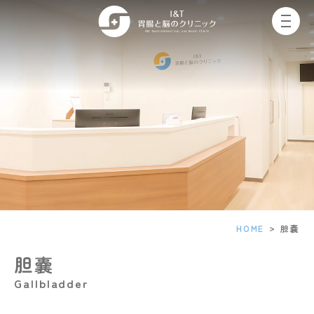
胆
嚢
｜
豊
中
市・
豊
中
駅
前
の
内
科
「I&T
>
HOME
胆嚢
胃
腸
胆嚢
と
脳
gallbladder
の
ク