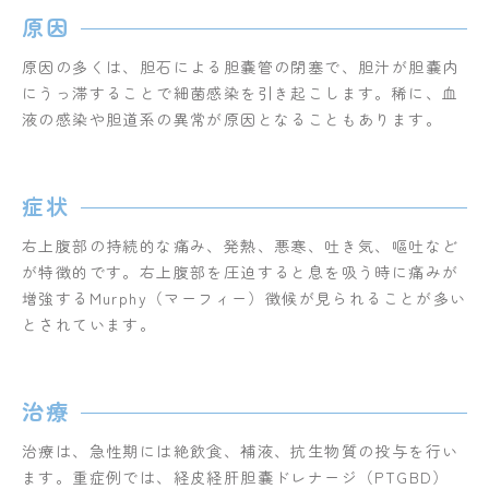
原因
原因の多くは、胆石による胆嚢管の閉塞で、胆汁が胆嚢内
にうっ滞することで細菌感染を引き起こします。稀に、血
液の感染や胆道系の異常が原因となることもあります。
症状
右上腹部の持続的な痛み、発熱、悪寒、吐き気、嘔吐など
が特徴的です。右上腹部を圧迫すると息を吸う時に痛みが
増強するMurphy（マーフィー）徴候が見られることが多い
とされています。
治療
治療は、急性期には絶飲食、補液、抗生物質の投与を行い
ます。重症例では、経皮経肝胆嚢ドレナージ（PTGBD）