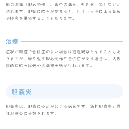
部の激痛（胆石発作）、背中の痛み、吐き気、嘔吐などが
現れます。胆管に結石が詰まると、胆汁うっ滞による黄疸
や膵炎を併発することもあります。
治療
症状が軽度で合併症のない場合は経過観察となることもあ
りますが、繰り返す胆石発作や合併症がある場合は、内視
鏡的に結石除去や胆嚢摘出術が行われます。
胆嚢炎
胆嚢炎は、胆嚢に炎症が起こる病気です。急性胆嚢炎と慢
性胆嚢炎に分類されます。