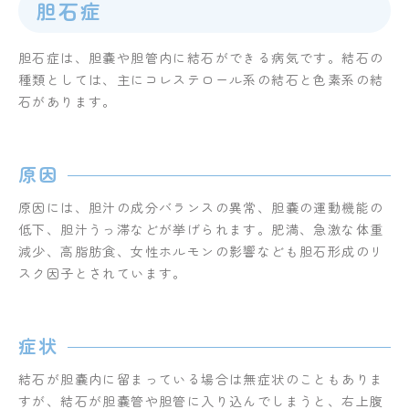
胆石症
胆石症は、胆嚢や胆管内に結石ができる病気です。結石の
種類としては、主にコレステロール系の結石と色素系の結
石があります。
原因
原因には、胆汁の成分バランスの異常、胆嚢の運動機能の
低下、胆汁うっ滞などが挙げられます。肥満、急激な体重
減少、高脂肪食、女性ホルモンの影響なども胆石形成のリ
スク因子とされています。
症状
結石が胆嚢内に留まっている場合は無症状のこともありま
すが、結石が胆嚢管や胆管に入り込んでしまうと、右上腹